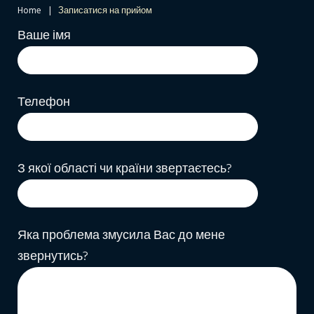
Home
|
Записатися на прийом
Записатися
Ваше імя
на
прийом
Телефон
З якої області чи країни звертаєтесь?
Яка проблема змусила Вас до мене
звернутись?