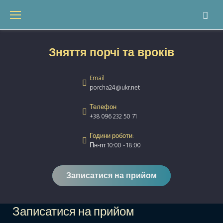
Skip
to
content
Зняття порчі та вроків
Email
porcha24@ukr.net
Телефон
+38 096 232 50 71
Години роботи:
Пн-пт 10:00 - 18:00
Записатися на прийом
Записатися на прийом